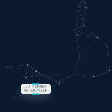
Webdesignerin.
Ich bin fasziniert davon, wie einzigartige
Ideen und kreative Visionen sich in
wunderschöne, funktionale Websites
verwandeln können.
Das Schöne daran ist, dass ich meine
Kreativität voll und ganz ausleben kann, um
einzigartige digitale Erlebnisse zu
gestalten.
ZU MEINEN
REFERENZEN